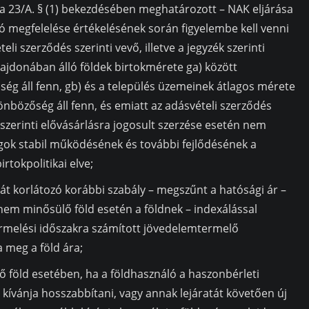
 a 23/A. § (1) bekezdésében meghatározott – NAK eljárása
 megfelelése értékelésének során figyelembe kell venni
eli szerződés szerinti vevő, illetve a jegyzék szerinti
lajdonában álló földek birtokmérete ga) között
ég áll fenn, gb) és a település üzemeinek átlagos mérete
nbözőség áll fenn, és emiatt az adásvételi szerződés
k szerinti elővásárlásra jogosult szerzése esetén nem
gok stabil működésének és további fejlődésének a
tokpolitikai elve;
gát korlátozó korábbi szabály – megszűnt a hatósági ár –
nem minősülő föld esetén a földnek – indexálással
rmelési időszakra számított jövedelemtermelő
 meg a föld ára;
ő föld esetében, ha a földhasználó a haszonbérleti
kívánja hosszabbítani, vagy annak lejáratát követően új