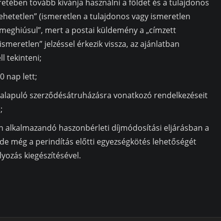
etében tovább kívánja használni a földet és a tulajdonos
„lehetetlen” (ismeretlen a tulajdonos vagy ismeretlen
„meghiúsul”, mert a postai küldemény a „címzett
ismeretlen” jelzéssel érkezik vissza, az ajánlatban
l tekinteni;
0 nap lett;
alapuló szerződésátruházásra vonatkozó rendelkezéseit
;
n alkalmazandó haszonbérleti díjmódosítási eljárásban a
e még a perindítás előtti egyezségkötés lehetőségét
yozás kiegészítésével.