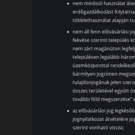
nem minősül használat áten
erdőgazdálkodást folytatna
többlethasználat alapján tu
nem áll fenn elővásárlási jo
fekvése szerinti település 
nem zárt magánúton legfelj
településen legalább három 
üzemközponttal rendelkező 
bármilyen jogcímen megszer
tulajdonjogának jelen szerz
összes területével együtt 
további föld megszerzése” 
az elővásárlási jog legkésőb
jognyilatkozat átvételére j
szerint vonható vissza;