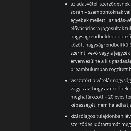
az adásvételi szerződésnek
során – szempontoknak való
egyebek mellett : az adás-vét
elővásárlásra jogosultak tu
nagyságrendbeli különbözős
között nagyságrendbeli külö
szerinti vevő vagy a jegyzé
érvényesülne a kis gazdasá
preambulumban rögzített bir
visszatért a vételár nagysá
vagyis az, hogy az erdőnek 
meghatározott – 20 éves te
képességét, nem haladhatja
kizárólagos tulajdonban lév
szerződés időtartamát meg 