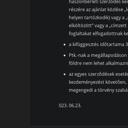
haszonbérleti szerződés ker
részére az ajánlat közlése 
helyen tartózkodik) vagy a 
elköltözött” vagy a „címzett 
foglaltakat elfogadottnak kel
a kifüggesztés időtartama 3
Ptk.-nak a megállapodáson 
földre nem lehet alkalmazni
az egyes szerződések eseté
kezdeményezést követően, d
megengedi a törvény szabál
06.23.