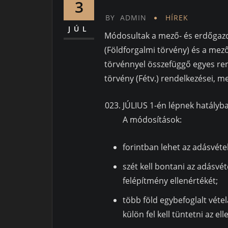
3
BY
ADMIN
HÍREK
JÚL
Módosultak a mező- és erdőgazda
(Földforgalmi törvény) és a mező
törvénnyel összefüggő egyes rend
törvény (Fétv.) rendelkezései, 
JÚLIUS 1-én lépnek hatályba
A módosítások:
forintban lehet az adásvéte
szét kell bontani az adásvét
felépítmény ellenértékét;
több föld egybefoglalt véte
külön fel kell tüntetni az ell