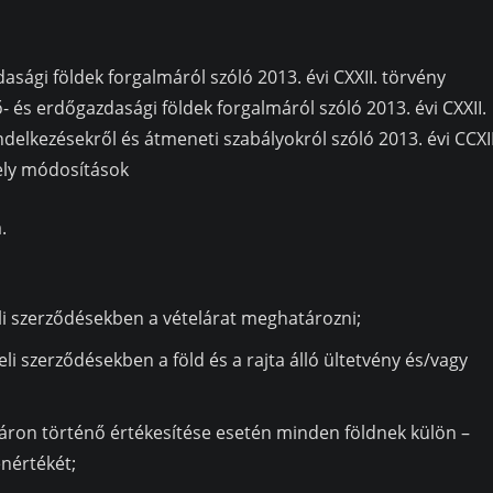
sági földek forgalmáról szóló 2013. évi CXXII. törvény
- és erdőgazdasági földek forgalmáról szóló 2013. évi CXXII.
elkezésekről és átmeneti szabályokról szóló 2013. évi CCXII
mely módosítások
.
li szerződésekben a vételárat meghatározni;
eli szerződésekben a föld és a rajta álló ültetvény és/vagy
láron történő értékesítése esetén minden földnek külön –
enértékét;