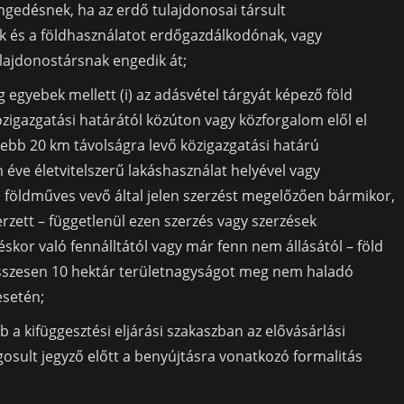
gedésnek, ha az erdő tulajdonosai társult
k és a földhasználatot erdőgazdálkodónak, vagy
lajdonostársnak engedik át;
g egyebek mellett (i) az adásvétel tárgyát képező föld
közigazgatási határától közúton vagy közforgalom elől el
ebb 20 km távolságra levő közigazgatási határú
éve életvitelszerű lakáshasználat helyével vagy
földműves vevő által jelen szerzést megelőzően bármikor,
zett – függetlenül ezen szerzés vagy szerzések
éskor való fennálltától vagy már fenn nem állásától – föld
összesen 10 hektár területnagyságot meg nem haladó
esetén;
b a kifüggesztési eljárási szakaszban az elővásárlási
ogosult jegyző előtt a benyújtásra vonatkozó formalitás