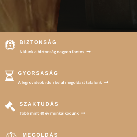
BIZTONSÁG
Nálunk a biztonság nagyon fontos
GYORSASÁG
A legrövidebb időn belül megoldást találunk
SZAKTUDÁS
Több mint 40 év munkálkodunk
MEGOLDÁS