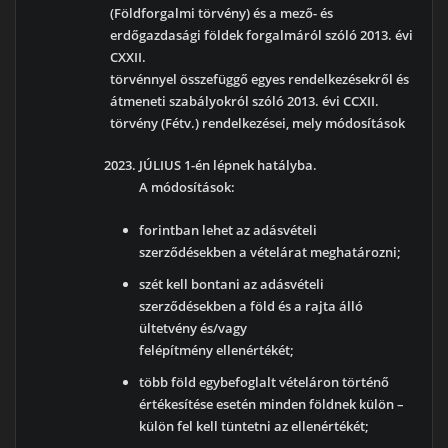
(Földforgalmi törvény) és a mező- és
erdőgazdasági földek forgalmáról szóló 2013. évi
CXXII.
törvénnyel összefüggő egyes rendelkezésekről és
átmeneti szabályokról szóló 2013. évi CCXII.
törvény (Fétv.) rendelkezései, mely módosítások
JÚLIUS 1-én lépnek hatályba.
A módosítások:
forintban lehet az adásvételi
szerződésekben a vételárat meghatározni;
szét kell bontani az adásvételi
szerződésekben a föld és a rajta álló
ültetvény és/vagy
felépítmény ellenértékét;
több föld egybefoglalt vételáron történő
értékesítése esetén minden földnek külön –
külön fel kell tüntetni az ellenértékét;