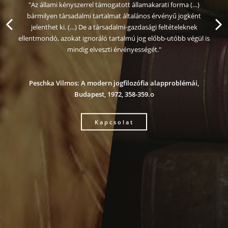
ma (…)
ogként
eknek
 végül is
émái,