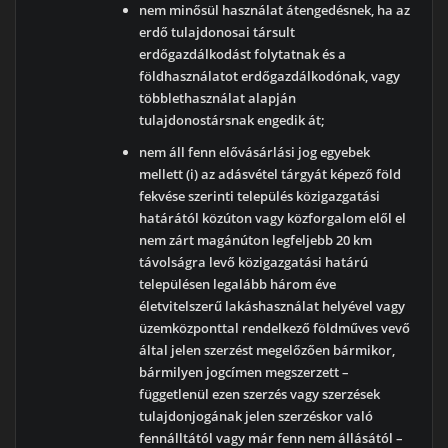
nem minősül használat átengedésnek, ha az
erdő tulajdonosai társult
erdőgazdálkodást folytatnak és a
földhasználatot erdőgazdálkodónak, vagy
többlethasználat alapján
tulajdonostársnak engedik át;
nem áll fenn elővásárlási jog egyebek
mellett (i) az adásvétel tárgyát képező föld
fekvése szerinti település közigazgatási
határától közúton vagy közforgalom elől el
nem zárt magánúton legfeljebb 20 km
távolságra levő közigazgatási határú
településen legalább három éve
életvitelszerű lakáshasználat helyével vagy
üzemközponttal rendelkező földműves vevő
által jelen szerzést megelőzően bármikor,
bármilyen jogcímen megszerzett –
függetlenül ezen szerzés vagy szerzések
tulajdonjogának jelen szerzéskor való
fennálltától vagy már fenn nem állásától –