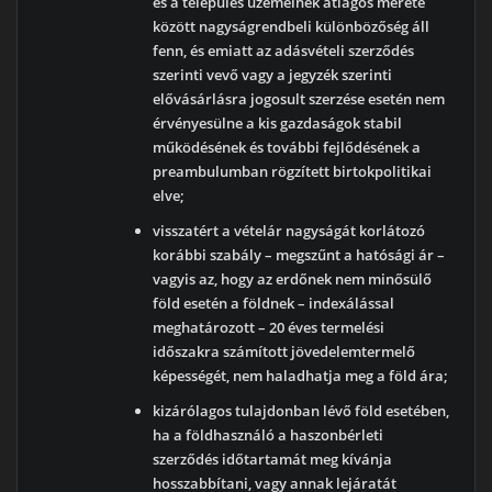
és a település üzemeinek átlagos mérete
között nagyságrendbeli különbözőség áll
fenn, és emiatt az adásvételi szerződés
szerinti vevő vagy a jegyzék szerinti
elővásárlásra jogosult szerzése esetén nem
érvényesülne a kis gazdaságok stabil
működésének és további fejlődésének a
preambulumban rögzített birtokpolitikai
elve;
visszatért a vételár nagyságát korlátozó
korábbi szabály – megszűnt a hatósági ár –
vagyis az, hogy az erdőnek nem minősülő
föld esetén a földnek – indexálással
meghatározott – 20 éves termelési
időszakra számított jövedelemtermelő
képességét, nem haladhatja meg a föld ára;
kizárólagos tulajdonban lévő föld esetében,
ha a földhasználó a haszonbérleti
szerződés időtartamát meg kívánja
hosszabbítani, vagy annak lejáratát