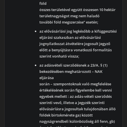
föld
összes területével együtt összesen 10 hektár
területnagyságot meg nem haladó
további föld megszerzése” esetén;
az elővásárlási jog legkésőbb a kifüggesztési
eljárási szakaszban az elővásárlási
jognyilatkozat átvételére jogosult jegyző
előtt a benyújtásra vonatkozó formalitás
szerint vonható vissza;
az adásvételi szerződésnek a 23/A. § (1)
bekezdésében meghatározott – NAK
eljárása
során – szempontoknak való megfelelése
értékelésének során figyelembe kell venni
egyebek mellett : az adás-vételi szerződés
szerinti vevő, illetve a jegyzék szerinti
elővásárlásra jogosultak tulajdonában álló
földek birtokmérete ga) között
nagyságrendbeli különbözőség áll fenn, gb)