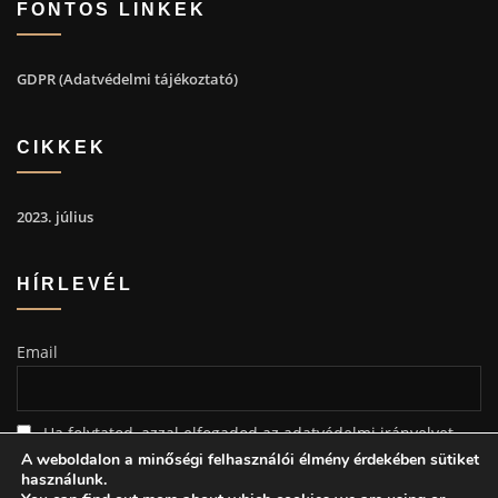
FONTOS LINKEK
GDPR (Adatvédelmi tájékoztató)
CIKKEK
2023. július
HÍRLEVÉL
Email
Ha folytatod, azzal elfogadod az adatvédelmi irányelvet
A weboldalon a minőségi felhasználói élmény érdekében sütiket
használunk.