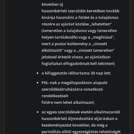
követően új
haszonbérleti szerződés keretében tovább
kívánja használni a földet és a tulajdonos
részére az ajánlat közlése „lehetetlen”
(ismeretlen a tulajdonos vagy ismeretlen
helyen tartózkodik) vagy a „meghiúsul”,
mert a postai küldemény a „címzett
elköltözött” vagy a „címzett ismeretlen”
jelzéssel érkezik vissza, az ajánlatban
foglaltakat elfogadottnak kell tekinteni;
a kifüggesztés időtartama 30 nap lett;
Ptk.-nak a megállapodáson alapuló
szerződésátruházásra vonatkozó
rendelkezéseit
földre nem lehet alkalmazni;
az egyes szerződések esetén alkalmazandó
haszonbérleti díjmódosítási eljárásban a
kezdeményezést követően, de még a
perindítás előtti egyezségkötés lehetőségét