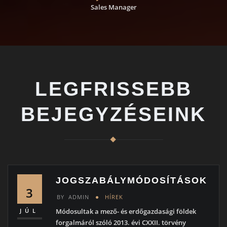
Sales Manager
LEGFRISSEBB
BEJEGYZÉSEINK
JOGSZABÁLYMÓDOSÍTÁSOK
3
BY
ADMIN
HÍREK
JÚL
Módosultak a mező- és erdőgazdasági földek
forgalmáról szóló 2013. évi CXXII. törvény