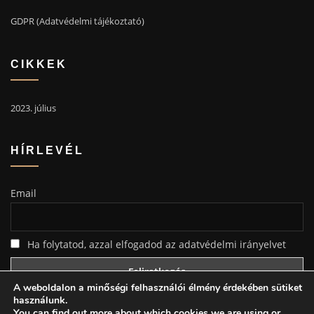
GDPR (Adatvédelmi tájékoztató)
CIKKEK
2023. július
HÍRLEVÉL
Email
Ha folytatod, azzal elfogadod az adatvédelmi irányelvet
A weboldalon a minőségi felhasználói élmény érdekében sütiket
használunk.
You can find out more about which cookies we are using or